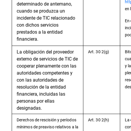
htt
determinado de antemano,
en 
cuando se produzca un
incidente de TIC relacionado
En 
con dichos servicios
inc
prestados a la entidad
pod
financiera.
La obligación del proveedor
Art. 30 2(g)
Bit
externo de servicios de TIC de
cua
cooperar plenamente con las
y l
autoridades competentes y
ple
con las autoridades de
res
resolución de la entidad
des
financiera, incluidas las
personas por ellas
designadas.
Derechos de rescisión y períodos
Art. 30 2(h)
La 
mínimos de preaviso relativos a la
con