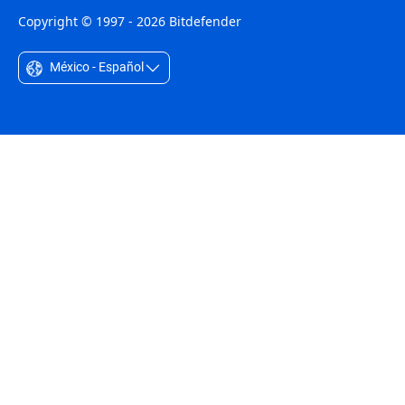
Copyright © 1997 - 2026 Bitdefender
México - Español
Australia - English
België - Nederlands
Belgique - Français
Belize - English
Brasil - Português
Bulgaria - English
Canada - English
Chile - Español
Colombia - Español
Czechia - English