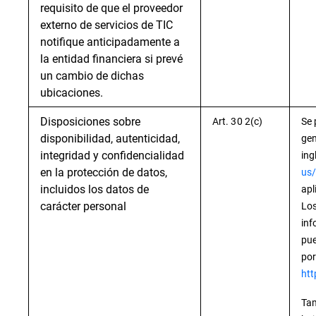
requisito de que el proveedor
externo de servicios de TIC
notifique anticipadamente a
la entidad financiera si prevé
un cambio de dichas
ubicaciones.
Disposiciones sobre
Art. 30 2(c)
Se 
disponibilidad, autenticidad,
gen
integridad y confidencialidad
ing
en la protección de datos,
us/
incluidos los datos de
apl
carácter personal
Los
inf
pue
por
htt
Tam