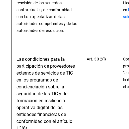
rescisión de los acuerdos
Lic
contractuales, de conformidad
en
con las expectativas de las
sol
autoridades competentes y de las
autoridades de resolución.
Las condiciones para la
Art. 30 2(i)
Con
participación de proveedores
pro
externos de servicios de TIC
“cu
en los programas de
la 
concienciación sobre la
el 
seguridad de las TIC y de
formación en resiliencia
operativa digital de las
entidades financieras de
conformidad con el artículo
13(6).