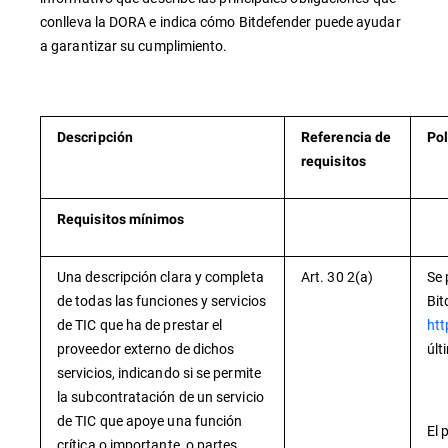
conlleva la DORA e indica cómo Bitdefender puede ayudar
a garantizar su cumplimiento.
Descripción
Referencia de
Pol
requisitos
Requisitos mínimos
Una descripción clara y completa
Art. 30 2(a)
Se 
de todas las funciones y servicios
Bit
de TIC que ha de prestar el
htt
proveedor externo de dichos
últ
servicios, indicando si se permite
la subcontratación de un servicio
de TIC que apoye una función
El 
crítica o importante, o partes