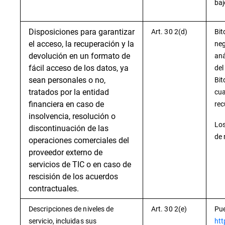
baj
Disposiciones para garantizar
Art. 30 2(d)
Bit
el acceso, la recuperación y la
neg
devolución en un formato de
aná
fácil acceso de los datos, ya
del
sean personales o no,
Bit
tratados por la entidad
cua
financiera en caso de
rec
insolvencia, resolución o
Los
discontinuación de las
de 
operaciones comerciales del
proveedor externo de
servicios de TIC o en caso de
rescisión de los acuerdos
contractuales.
Descripciones de niveles de
Art. 30 2(e)
Pue
servicio, incluidas sus
htt