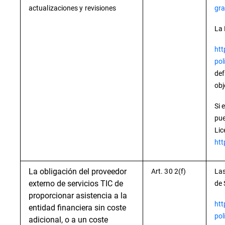
actualizaciones y revisiones
gra
La 
htt
pol
def
obj
Si 
pue
Lic
htt
La obligación del proveedor
Art. 30 2(f)
Las
externo de servicios TIC de
de 
proporcionar asistencia a la
htt
entidad financiera sin coste
pol
adicional, o a un coste