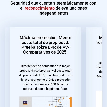
Seguridad que cuenta sistemáticamente con
el
reconocimiento
de evaluaciones
independientes
Máxima protección. Menor
Mejo
coste total de propiedad.
rendi
Prueba sobre EPR de AV-
Comparatives de 2025.
Bitde
Bitdefender ha demostrado la mejor
Securit
prevención de brechas y el coste total
de 20
de propiedad (TCO) más bajo, además
Mejor r
de destacar como el único proveedor
u
que ha bloqueado el 100 % de los
ataques durante la primera fase.