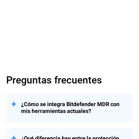
Más información
Preguntas frecuentes
¿Cómo se integra Bitdefender MDR con
mis herramientas actuales?
El servicio de MDR de Bitdefender se
integra fluidamente con herramientas de
MSP habituales, incluidas las plataformas
¿Qué diferencia hay entre la protección