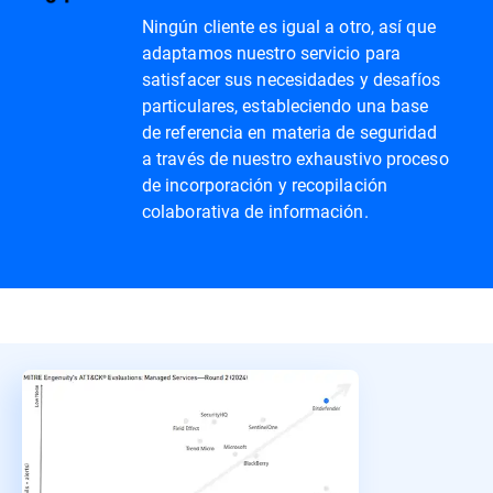
Ningún cliente es igual a otro, así que
adaptamos nuestro servicio para
satisfacer sus necesidades y desafíos
particulares, estableciendo una base
de referencia en materia de seguridad
a través de nuestro exhaustivo proceso
de incorporación y recopilación
colaborativa de información.