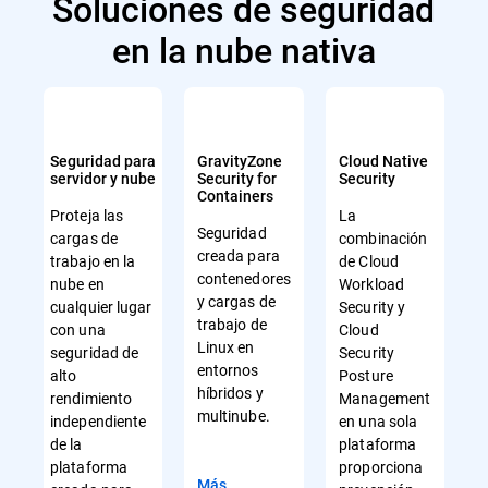
Soluciones de seguridad
en la nube nativa
Seguridad para
GravityZone
Cloud Native
servidor y nube
Security for
Security
Containers
Proteja las
La
Seguridad
cargas de
combinación
creada para
trabajo en la
de Cloud
contenedores
nube en
Workload
y cargas de
cualquier lugar
Security y
trabajo de
con una
Cloud
Linux en
seguridad de
Security
entornos
alto
Posture
híbridos y
rendimiento
Management
multinube.
independiente
en una sola
de la
plataforma
plataforma
proporciona
Más