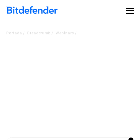
Portada
Breadcrumb
Webinars
Manténgase al tanto de
las tendencias en
ciberseguridad
Vea los últimos seminarios web con expertos del sector