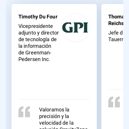
Timothy Du Four
Thomas
Reichssö
Vicepresidente
adjunto y director
Jefe de T
de tecnología de
Tauernkl
la información
de Greenman-
Pedersen Inc.
Valoramos la
precisión y la
velocidad de la