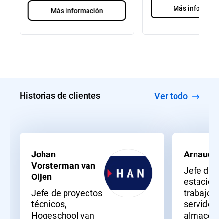
Más informaci
Más información
Historias de clientes
Ver todo
Johan
Arnaud 
Vorsterman van
Jefe de
Oijen
estacion
Jefe de proyectos
trabajo,
técnicos,
servidor
Hogeschool van
almacen