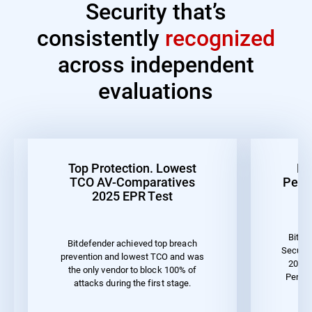
Security that’s
consistently
recognized
across independent
evaluations
Top Protection. Lowest
Be
TCO AV-Comparatives
Perf
2025 EPR Test
Bitde
Bitdefender achieved top breach
Securit
prevention and lowest TCO and was
2023 
the only vendor to block 100% of
Perfor
attacks during the first stage.