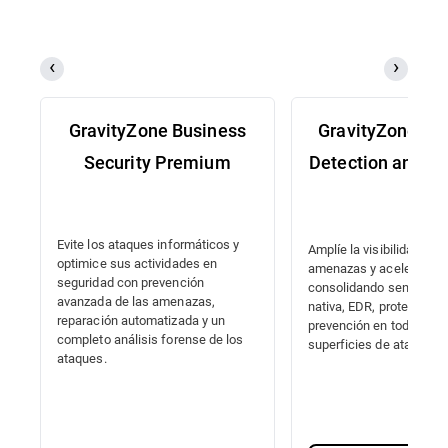
GravityZone Business
GravityZone Ex
Security Premium
Detection and R
Evite los ataques informáticos y
Amplíe la visibilidad de l
optimice sus actividades en
amenazas y acelere la r
seguridad con prevención
consolidando sensores
avanzada de las amenazas,
nativa, EDR, protección 
reparación automatizada y un
prevención en todas las
completo análisis forense de los
superficies de ataque.
ataques.