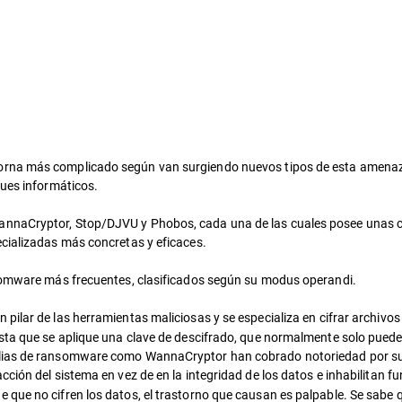
orna más complicado según van surgiendo nuevos tipos de esta amenaza
ques informáticos.
nnaCryptor, Stop/DJVU y Phobos, cada una de las cuales posee unas car
ecializadas más concretas y eficaces.
nsomware más frecuentes, clasificados según su modus operandi.
 pilar de las herramientas maliciosas y se especializa en cifrar archivo
asta que se aplique una clave de descifrado, que normalmente solo pued
ilias de ransomware como WannaCryptor han cobrado notoriedad por su
cción del sistema en vez de en la integridad de los datos e inhabilitan
 que no cifren los datos, el trastorno que causan es palpable. Se sabe 