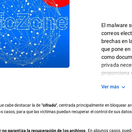
El malware su
correos elec
brechas en l
que pone en 
como docume
privada nece
proporciona 
Ver más
que cabe destacar la de
, centrada principalmente en bloquear ar
"cifrado"
casos, para que las víctimas puedan recuperar el control de sus datos o
te
. En algunos casos, puede
no garantiza la recuperación de los archivos