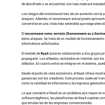
de descifrado o se encuentren con más malware instalad
Los riesgos del ransomware han ido en aumento con la ap
ataques. Además, el ransomware actual puede aprovechars
convertirse en una crisis más extendida que exige atenci
El
ransomware como servicio (Ransomware as a Servic
estos ataques. Se trata de un modelo de funcionamiento mu
informáticos sofisticados.
El modelo de
pone en colaboración a dos grupos pri
RaaS
propagarlo. Los afiliados, reclutados en Internet, son l
afiliados. En cuanto estos se integran en el sistema, p
Desde el punto de vista económico, el RaaS ofrece mucha
ganancias con los creadores. Este proceso suele ser tran
como la cantidad de infecciones y los ingresos generado
Lo que convierte al RaaS en un problema aún mayor es su 
software legítimos, las plataformas de RaaS cuentan con 
que emulan las de las empresas convencionales.