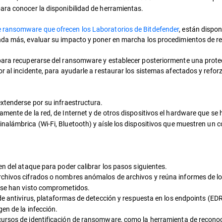
ara conocer la disponibilidad de herramientas.
e ransomware que ofrecen los Laboratorios de Bitdefender
, están dispo
unda más, evaluar su impacto y poner en marcha los procedimientos de r
para recuperarse del ransomware y establecer posteriormente una protecc
or al incidente, para ayudarle a restaurar los sistemas afectados y refo
xtenderse por su infraestructura.
ente de la red, de Internet y de otros dispositivos el hardware que se
nalámbrica (Wi-Fi, Bluetooth) y aísle los dispositivos que muestren un
en del ataque para poder calibrar los pasos siguientes.
chivos cifrados o nombres anómalos de archivos y reúna informes de lo
e se han visto comprometidos.
de antivirus, plataformas de detección y respuesta en los endpoints (ED
en de la infección.
ursos de identificación de ransomware, como la herramienta de reconoc