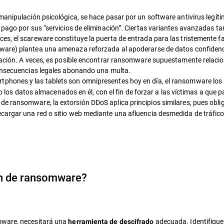
manipulación psicológica, se hace pasar por un software antivirus legít
 pago por sus “servicios de eliminación”. Ciertas variantes avanzadas 
es, el scareware constituye la puerta de entrada para las tristemente f
ware) plantea una amenaza reforzada al apoderarse de datos confidenci
tación. A veces, es posible encontrar ransomware supuestamente relacio
consecuencias legales abonando una multa.
phones y las tablets son omnipresentes hoy en día, el ransomware los
o o los datos almacenados en él, con el fin de forzar a las víctimas a que 
 ransomware, la extorsión DDoS aplica principios similares, pues obliga
cargar una red o sitio web mediante una afluencia desmedida de tráfic
ón de ransomware?
mware, necesitará una
adecuada. Identifique
herramienta de descifrado