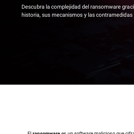
Descubra la complejidad del ransomware gracia
historia, sus mecanismos y las contramedidas 
El
es un software malicioso que cifr
ransomware