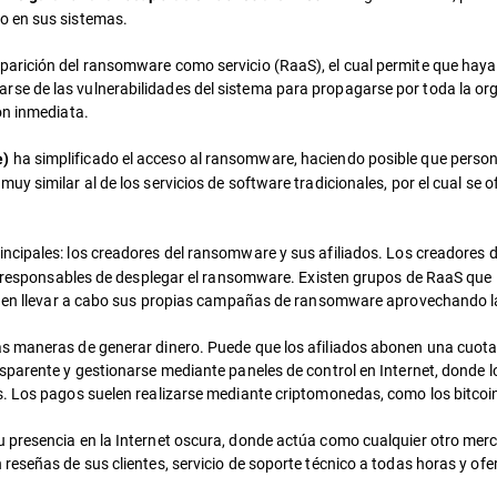
o en sus sistemas.
arición del ransomware como servicio (RaaS), el cual permite que haya 
e de las vulnerabilidades del sistema para propagarse por toda la org
ón inmediata.
ha simplificado el acceso al ransomware, haciendo posible que perso
e)
y similar al de los servicios de software tradicionales, por el cual se
ncipales: los creadores del ransomware y sus afiliados. Los creadores 
os responsables de desplegar el ransomware. Existen grupos de RaaS que 
ueden llevar a cabo sus propias campañas de ransomware aprovechando la
s maneras de generar dinero. Puede que los afiliados abonen una cuota
sparente y gestionarse mediante paneles de control en Internet, donde l
s. Los pagos suelen realizarse mediante criptomonedas, como los bitcoi
presencia en la Internet oscura, donde actúa como cualquier otro mercad
reseñas de sus clientes, servicio de soporte técnico a todas horas y ofe