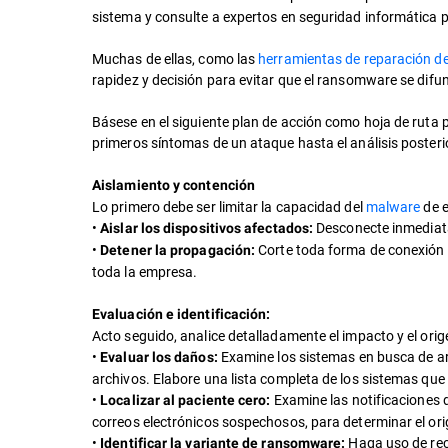
sistema y consulte a expertos en seguridad informática p
Muchas de ellas, como las
herramientas de reparación d
rapidez y decisión para evitar que el ransomware se dif
Básese en el siguiente plan de acción como hoja de ruta 
primeros síntomas de un ataque hasta el análisis posteri
Aislamiento y contención
Lo primero debe ser limitar la capacidad del
malware
de e
•
Desconecte inmediatam
Aislar los dispositivos afectados:
•
Corte toda forma de conexión i
Detener la propagación:
toda la empresa.
Evaluación e identificación:
Acto seguido, analice detalladamente el impacto y el orig
•
Examine los sistemas en busca de ar
Evaluar los daños:
archivos. Elabore una lista completa de los sistemas qu
•
Examine las notificaciones 
Localizar al paciente cero:
correos electrónicos sospechosos, para determinar el orig
•
Haga uso de rec
Identificar la variante de ransomware: