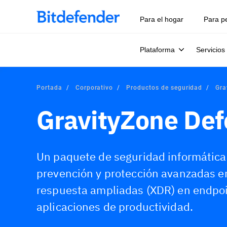
Para el hogar
Para p
Plataforma
Servicios
Portada
Corporativo
Productos de seguridad
Gra
GravityZone De
Un paquete de seguridad informática
prevención y protección avanzadas en
respuesta ampliadas (XDR) en endpoi
aplicaciones de productividad.