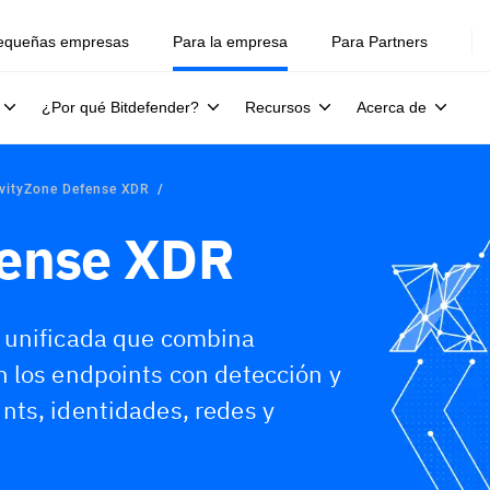
equeñas empresas
Para la empresa
Para Partners
¿Por qué Bitdefender?
Recursos
Acerca de
vityZone Defense XDR
fense XDR
 unificada que combina
 los endpoints con detección y
nts, identidades, redes y