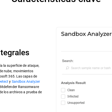
ntegrales
da la superficie de ataque,
 de nube, movimientos
rosoft 365. Las capas de
etect
y
Sandbox Analyzer
e Bitdefender Ransomware
 de los archivos a prueba de