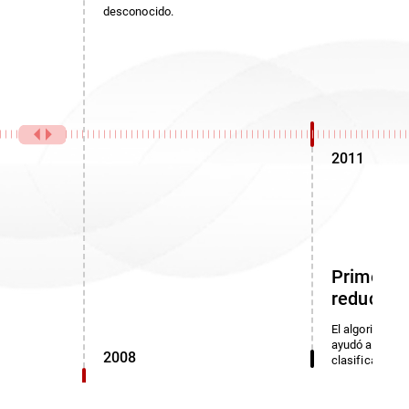
desconocido.
2011
Primer a
reducción
El algoritmo de
ayudó a identi
2008
clasificadas.