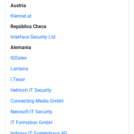
Austria
Klenner.at
República Checa
Interface Security Ltd
Alemania
IQSales
Lantana
I.Tesor
Helmich IT Security
Connecting Media GmbH
Nerosoft IT Security
IT Formation GmbH
Indasys IT Systemhaus AG