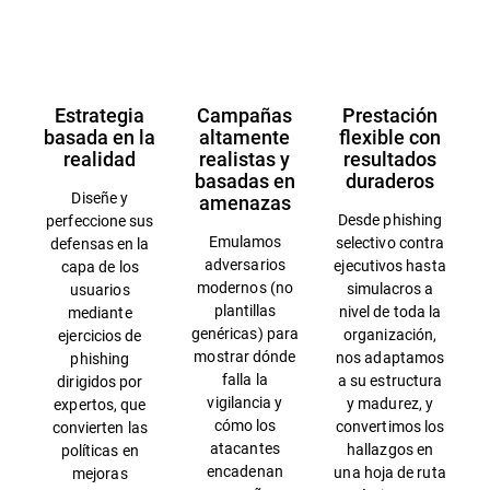
Información general
Estrategia
Campañas
Prestación
basada en la
altamente
flexible con
realidad
realistas y
resultados
basadas en
duraderos
Diseñe y
amenazas
Desde phishing
perfeccione sus
Emulamos
selectivo contra
defensas en la
adversarios
ejecutivos hasta
capa de los
modernos (no
simulacros a
usuarios
plantillas
nivel de toda la
mediante
genéricas) para
organización,
ejercicios de
mostrar dónde
nos adaptamos
phishing
falla la
a su estructura
dirigidos por
vigilancia y
y madurez, y
expertos, que
cómo los
convertimos los
convierten las
atacantes
hallazgos en
políticas en
encadenan
una hoja de ruta
mejoras