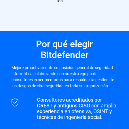
ión
Por qué elegir
Bitdefender
Mejore proactivamente su posición general de seguridad
informática colaborando con nuestro equipo de
consultores experimentados para respaldar la gestión de
los riesgos de ciberseguridad en toda su organización.
Consultores acreditados por
CREST y antiguos CISO
con amplia
experiencia en ofensiva, OSINT y
técnicas de ingeniería social.