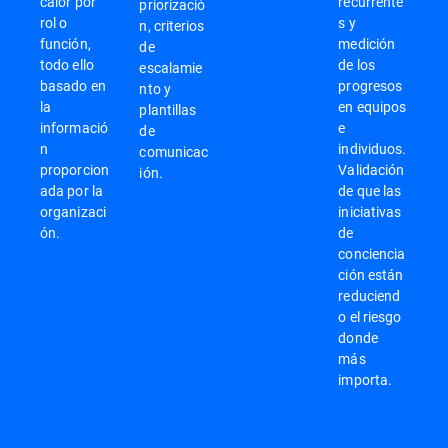
calor por
recurrente
priorizació
rol o
s y
n, criterios
función,
medición
de
todo ello
de los
escalamie
basado en
progresos
nto y
la
en equipos
plantillas
informació
e
de
n
individuos.
comunicac
proporcion
Validación
ión.
ada por la
de que las
organizaci
iniciativas
ón.
de
conciencia
ción están
reduciend
o el riesgo
donde
más
importa.