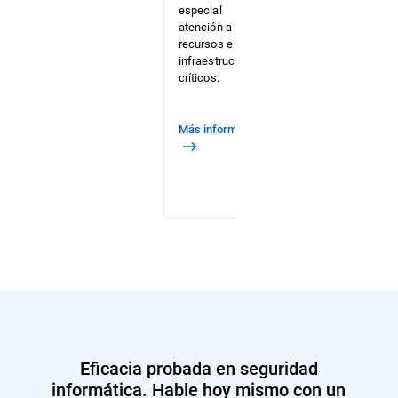
especial
delincuentes
atención a los
informáticos
recursos e
mientras
infraestructuras
pone a
críticos.
prueba a su
Blue Team.
Más información
Más
información
Eficacia probada en seguridad
informática. Hable hoy mismo con un