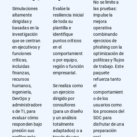
No se limite a
Simulaciones
Evalúe la
las pruebas:
altamente
resiliencia inicial
impulse la
dirigidas y
de toda su
mejora
basadas en la
plantilla e
operativa
investigación
identifique
combinando
que se centran
puntos críticos
ejercicios de
en ejecutivos y
en el
phishing con la
funciones
comportamient
optimización de
críticas,
o por equipo,
políticas y flujos
incluidas
región o función
de trabajo. Este
finanzas,
empresarial.
paquete
recursos
refuerza tanto
humanos,
Se realiza como
el
ingeniería,
un ejercicio
comportamient
DevOps y
dirigido por
o de los
administradore
consultores
usuarios como
s de TI, para
(para un diseño
los procesos del
evaluar cómo
y un análisis
SOC para
responden bajo
totalmente
disfrutar de una
presión sus
adaptados) o a
preparación
perfiles más
través de una
real.