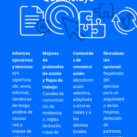
Informes
Mejoras
Contenido
Reevaluac
ejecutivos
de
s de
ión
y técnicos:
protocolos
concienci
opcional:
KPI
Repetición
de acción
ación:
(apertura,
del
Microform
y flujos de
clic, envío,
ejercicio
ación
trabajo:
informe),
para un
selectiva,
Canales de
temáticas
seguimient
adaptada
comunicac
de riesgo,
o de las
a errores
ión de
análisis de
mejoras,
reales y a
incidencia
causas
detección
los
s, reglas
raíz y
de
idiomas
de buzón,
mapas de
patrones
locales.
rutas de