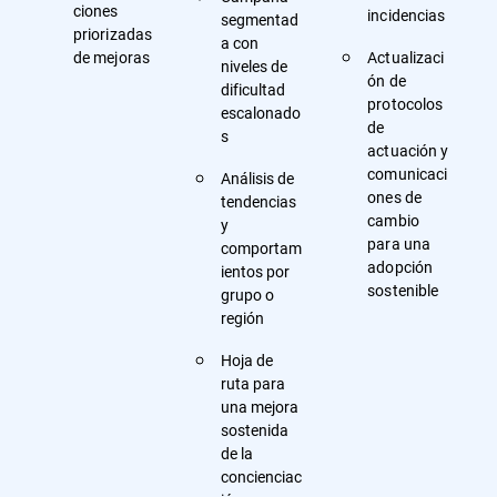
ciones
incidencias
segmentad
priorizadas
a con
de mejoras
Actualizaci
niveles de
ón de
dificultad
protocolos
escalonado
de
s
actuación y
comunicaci
Análisis de
ones de
tendencias
cambio
y
para una
comportam
adopción
ientos por
sostenible
grupo o
región
Hoja de
ruta para
una mejora
sostenida
de la
concienciac