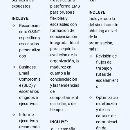
expuestos.
plataforma LMS
para pruebas
INCLUYE:
flexibles y
Incluye todo lo
INCLUYE:
escalables con
del simulacro de
Reconocimi
formación de
phishing a nivel
ento OSINT
concienciación
de la
específico y
integrada. Ideal
organización,
escenarios
para seguir la
más:
personaliza
evolución de la
dos
Revisión de
organización, la
flujos de
Business
madurez en
trabajo y
Email
cuanto a la
rutas de
Compromis
concienciación
escalamient
e (BEC) y
y las tendencias
o
escenarios
de
dirigidos a
comportamient
Optimizació
ejecutivos
o a lo largo del
n del buzón
tiempo.
y de los
Informe
canales de
ejecutivo y
comunicaci
INCLUYE:
recomenda
ón de
Campaña