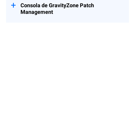
Consola de GravityZone Patch
Management
El módulo de GravityZone Patch
Management se gestiona desde la misma
consola GravityZone que usan actualmente
los clientes, tanto para GravityZone en la
nube como para las implementaciones on-
premise.
Más información