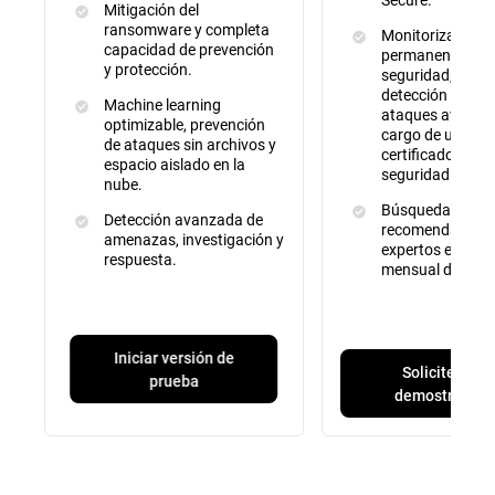
Mitigación del
ransomware y completa
Monitorización
capacidad de prevención
permanente de l
y protección.
seguridad, preve
detección y repa
Machine learning
ataques avanza
optimizable, prevención
cargo de un equ
de ataques sin archivos y
certificado de e
espacio aislado en la
seguridad
nube.
Búsqueda de am
Detección avanzada de
recomendacione
amenazas, investigación y
expertos e infor
respuesta.
mensual del serv
Iniciar versión de
Solicite una
prueba
demostración