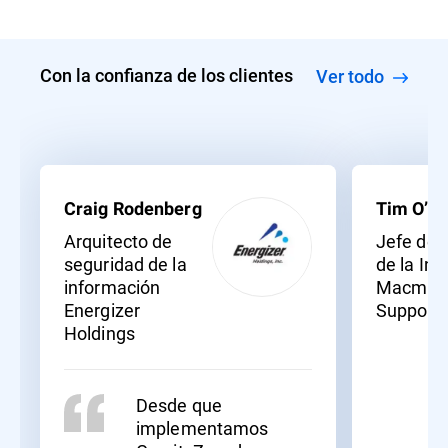
Con la confianza de los clientes
Ver todo
Craig Rodenberg
Tim O’Ne
Arquitecto de
Jefe de 
seguridad de la
de la In
información
Macmill
Energizer
Support
Holdings
Desde que
implementamos