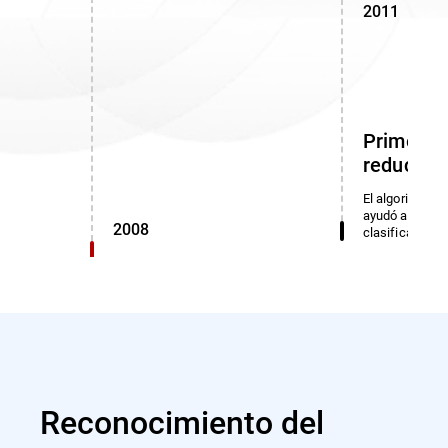
2011
Primer a
reducción
El algoritmo de
ayudó a identi
2008
clasificadas.
Reconocimiento del