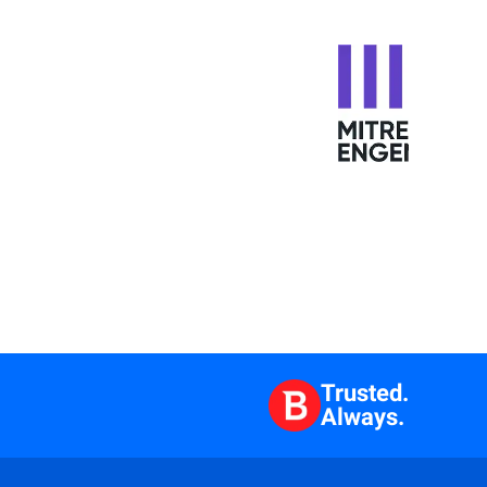
Trusted.
Always.