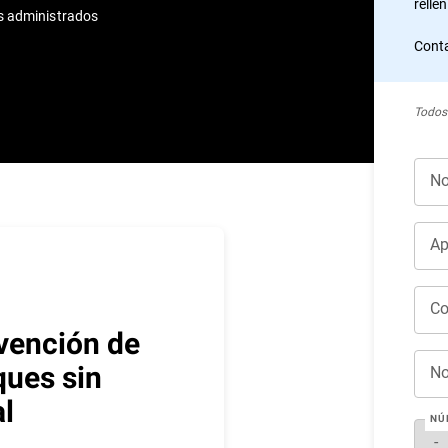
relle
s administrados
Conta
Todos
No
Ap
Co
vención de
ques sin
No
al
NÚ