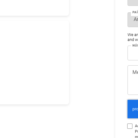
PAÍ
We ar
and wo
NÚ
Me
A
P
m