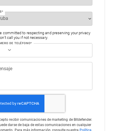
S*
e committed to respecting and preserving your privacy
n’t call you if not necessary.
MERO DE TELÉFONO*
nsaje
cepto recibir comunicaciones de marketing de Bitdefender.
uede darse de baja de estas comunicaciones en cualquier
omento. Para más información, consulte nuestra
Política