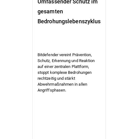
Umfassender Schutz im
Optimier
gesamten
automati
Bedrohungslebenszyklus
Sicherhe
Bitdefender i
schlanke IT-
Bitdefender vereint Prävention,
Sicherheits
Schutz, Erkennung und Reaktion
optimiert,
auf einer zentralen Plattform,
automatisier
stoppt komplexe Bedrohungen
wichtige Auf
rechtzeitig und stärkt
verkürzt den
Abwehrmaßnahmen in allen
Verwaltung
Angriffsphasen.
und bietet
leistungssta
Sicherheit o
zusätzliche
Komplexität.