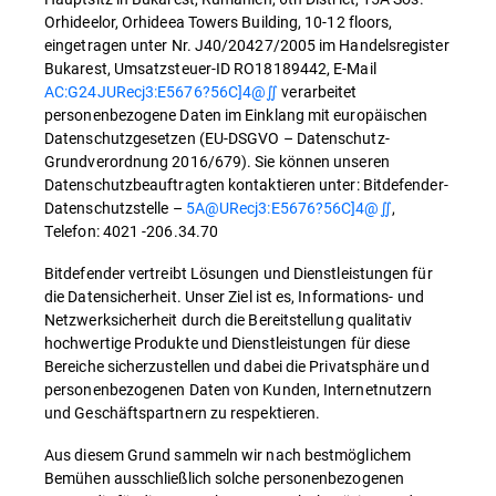
Orhideelor, Orhideea Towers Building, 10-12 floors,
eingetragen unter Nr. J40/20427/2005 im Handelsregister
Bukarest, Umsatzsteuer-ID RO18189442, E-Mail
AC:G24JURecj3:E5676?56C]4@∬
verarbeitet
personenbezogene Daten im Einklang mit europäischen
Datenschutzgesetzen (EU-DSGVO – Datenschutz-
Grundverordnung 2016/679). Sie können unseren
Datenschutzbeauftragten kontaktieren unter: Bitdefender-
Datenschutzstelle –
5A@URecj3:E5676?56C]4@∬
,
Telefon: 4021 -206.34.70
Bitdefender vertreibt Lösungen und Dienstleistungen für
die Datensicherheit. Unser Ziel ist es, Informations- und
Netzwerksicherheit durch die Bereitstellung qualitativ
hochwertige Produkte und Dienstleistungen für diese
Bereiche sicherzustellen und dabei die Privatsphäre und
personenbezogenen Daten von Kunden, Internetnutzern
und Geschäftspartnern zu respektieren.
Aus diesem Grund sammeln wir nach bestmöglichem
Bemühen ausschließlich solche personenbezogenen