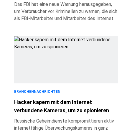
Versprechen, Geld zurückzuerhalten!
Das FBI hat eine neue Warnung herausgegeben,
um Verbraucher vor Kriminellen zu warnen, die sich
als FBI-Mitarbeiter und Mitarbeiter des Internet
Crime Complaint Center (IC3) ausgeben, um mit
einer immer raffinierteren Betrugsmasche Geld
zurückzuerhalten. Anstatt wahllos Opfer
anzugreifen, suchen diese Betrüger gezielt nach
Personen, die bereits Opfer von Betrug geworden
sind. Sie versprechen, gestohlene Gelder
zurückzuerhalten, und nutzen dann gefälschte
FBI-Identitäten, KI-generierte Videos, g
BRANCHENNACHRICHTEN
Hacker kapern mit dem Internet
verbundene Kameras, um zu spionieren
Russische Geheimdienste kompromittieren aktiv
internetfähige Überwachungskameras in ganz