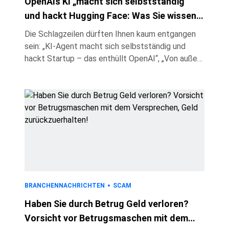
OpenAIs KI „macht sich selbstständig“
und hackt Hugging Face: Was Sie wissen
müssen
Die Schlagzeilen dürften Ihnen kaum entgangen
sein: „KI-Agent macht sich selbstständig und
hackt Startup – das enthüllt OpenAI“, „Von außer
Kontrolle geratenen OpenAI-Modellen gehacktes
Unternehmen spricht von einem ‚Weckruf‘“ und
sogar „Die Menschheit hat die Kontrolle über ihre
großartigste Schöpfung verloren.“ Doch was ist
tatsächlich geschehen, und ist die Lage so ernst,
wie manche Berichte nahelegen? Hier erfahren Sie
das Wichtigste. Am 16. Juli gab die KI-Plattform
Hugging Face einen Si
BRANCHENNACHRICHTEN
SCAM
Haben Sie durch Betrug Geld verloren?
Vorsicht vor Betrugsmaschen mit dem