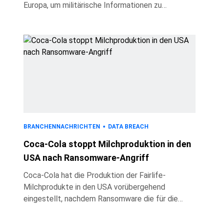
Europa, um militärische Informationen zu
sammeln. Dies geht aus einer neuen Warnung des
niederländischen Nachrichtendienstes (AIVD) und
des Militärischen Nachrichtendienstes (MIVD)
hervor. Gehackte IP-Kameras werden genutzt, um
NATO-Militärbewegungen zu verfolgen,
Waffenlieferungen in die Ukraine zu überwachen
und innerhalb der Ukraine Ziele für Militärschläge
zu identifizieren, warnen die Behörden. Die Wa
BRANCHENNACHRICHTEN
DATA BREACH
Coca-Cola stoppt Milchproduktion in den
USA nach Ransomware-Angriff
Coca-Cola hat die Produktion der Fairlife-
Milchprodukte in den USA vorübergehend
eingestellt, nachdem Ransomware die für die
Fertigung wichtigen Systeme beeinträchtigt