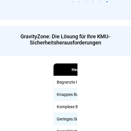
GravityZone: Die Lösung für Ihre KMU-
Sicherheitsherausforderungen
Herausforderung
Begrenzte IT-Ressourcen
Int
Knappes Budget
Fle
Komplexe Bedrohungen
KI
Geringes Sicherheitsbewusstsein
Ink