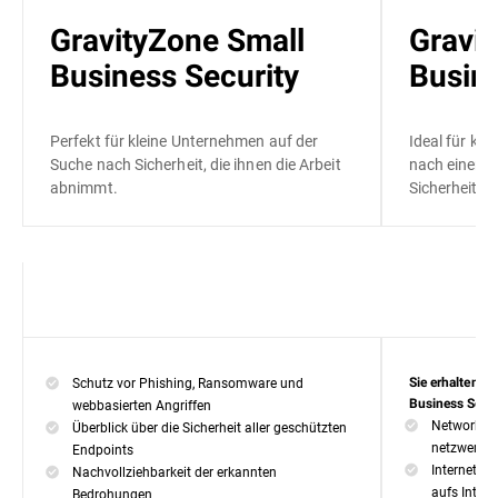
GravityZone Small
Gravi
Business Security
Busine
Perfekt für kleine Unternehmen auf der
Ideal für kl
Suche nach Sicherheit, die ihnen die Arbeit
nach einer e
abnimmt.
Sicherheitsl
Schutz vor Phishing, Ransomware und
Sie erhalten 
webbasierten Angriffen
Business Securi
Network At
Überblick über die Sicherheit aller geschützten
netzwerkba
Endpoints
Internetzug
Nachvollziehbarkeit der erkannten
aufs Intern
Bedrohungen