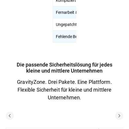
Komplizierte Compliance
Ad
Fernarbeit & BYOD
Sch
Ungepatchte Systeme
Au
Fehlende Bedrohungstransparenz
Ri
Die passende Sicherheitslösung für jedes
kleine und mittlere Unternehmen
GravityZone. Drei Pakete. Eine Plattform.
Flexible Sicherheit für kleine und mittlere
Unternehmen.