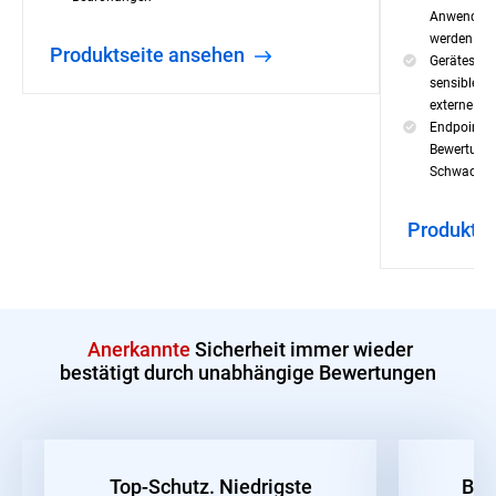
Anwendunge
werden ka
Produktseite ansehen
Gerätesteu
sensibler 
externe Ger
Endpoint-R
Bewertung 
Schwachste
Produkts
Anerkannte
Sicherheit immer wieder
bestätigt durch unabhängige Bewertungen
Top-Schutz. Niedrigste
Bes