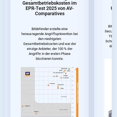
Gesamtbetriebskosten im
EPR-Test 2025 von AV-
Un
Comparatives
Bitde
Bitdefender erzielte eine
Security
herausragende Angriffsprävention bei
TEST 
den niedrigsten
Schutz 
Gesamtbetriebskosten und war der
der 
einzige Anbieter, der 100 % der
Angriffe in der ersten Phase
blockieren konnte.