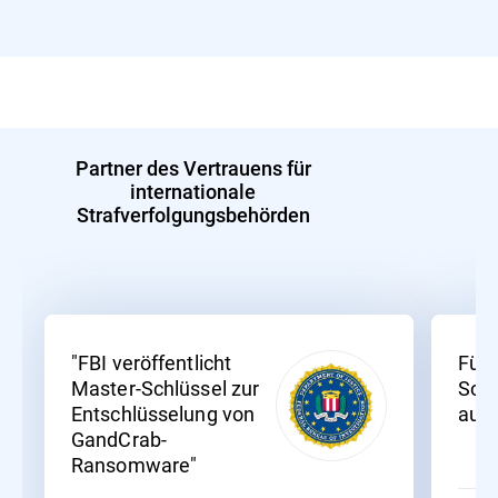
Partner des Vertrauens für
internationale
Strafverfolgungsbehörden
"FBI veröffentlicht
Fünf
Master-Schlüssel zur
Sodi
Entschlüsselung von
ausg
GandCrab-
Ransomware"