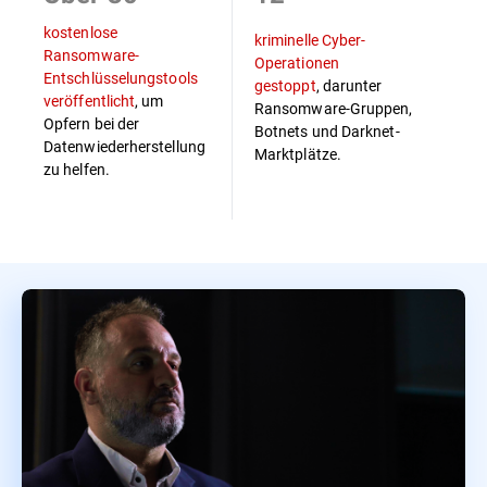
kostenlose
kriminelle Cyber-
Ransomware-
Operationen
Entschlüsselungstools
gestoppt
, darunter
veröffentlicht
, um
Ransomware-Gruppen,
Opfern bei der
Botnets und Darknet-
Datenwiederherstellung
Marktplätze.
zu helfen.