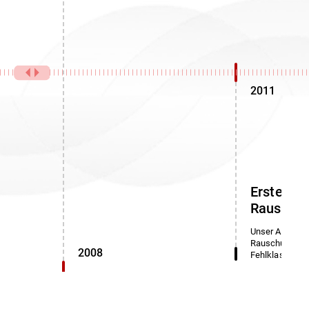
2011
Erster Al
Rauschun
Unser Algorith
Rauschunterdr
2008
Fehlklassifizi