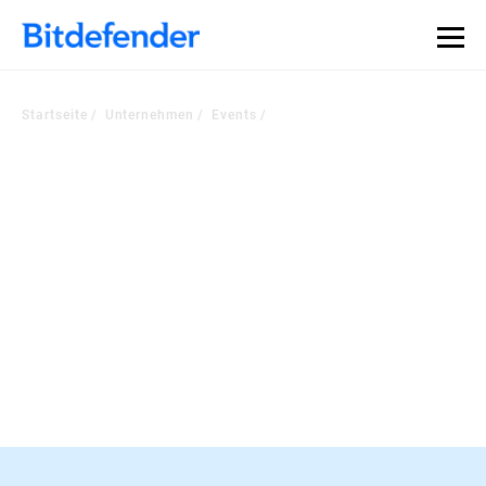
Datensouveränität in der Cybersicherheit: Live-Webinar,
Jetzt registrieren >>
30. Juli.
Startseite
Unternehmen
Events
Sehen Sie sich unsere
Veranstaltungen an
BLEIBEN SIE AUF DEM LAUFENDEN ÜBER DIE NEUESTEN
ENTWICKLUNGEN IN DER BRANCHE.
RSA-Konferenz, 23.- 26. März, San
Francisco
Registrieren