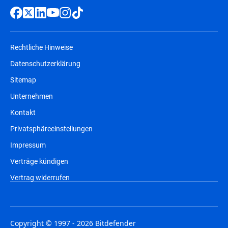
Bereitstellungsoptionen für eine
europäische souveräne Cloud
durch
vertrauenswürdige EU-Cloud-Partner.
Rechtliche Hinweise
Nahtloser Umstieg dank paralleler
Datenschutzerklärung
Bereitstellung, um betriebliche
Sitemap
Unterbrechungen zu minimieren.
Unternehmen
Kontakt
Mit der Weiterentwicklung Ihres
Sicherheitsprogramms kann GravityZone
Privatsphäreeinstellungen
auch um Funktionen wie
Compliance
Manager
,
Patch Management
,
Security
Impressum
Data Lake
,
PHASR
(Proactive Hardening
Verträge kündigen
and Attack Surface Reduction),
External
Attack Surface Management (EASM)
und
Vertrag widerrufen
Full Disk Encryption
erweitert werden, die
alle über dieselbe zentrale Plattform
verwaltet werden.
Copyright © 1997 - 2026 Bitdefender