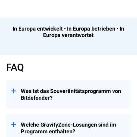
In Europa entwickelt • In Europa betrieben • In
Europa verantwortet
FAQ
Was ist das Souveränitätsprogramm von
Bitdefender?
Das Souveränitätsprogramm von
Bitdefender bietet Unternehmen einen
praktischen Weg, das
Jurisdiktionsrisiko
Welche GravityZone-Lösungen sind im
und gleichzeitig eine
zu reduzieren
Programm enthalten?
Cyberresilienz auf Enterprise-Niveau