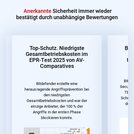
Anerkannte
Sicherheit immer wieder
bestätigt durch unabhängige Bewertungen
Top-Schutz. Niedrigste
Bes
Gesamtbetriebskosten im
EPR-Test 2025 von AV-
Un
Comparatives
Bitde
Bitdefender erzielte eine
Security
herausragende Angriffsprävention bei
TEST 
den niedrigsten
Schutz 
Gesamtbetriebskosten und war der
der 
einzige Anbieter, der 100 % der
Angriffe in der ersten Phase
blockieren konnte.