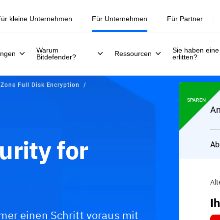
Jetzt registrieren >>
30. Juli.
ür kleine Unternehmen
Für Unternehmen
Für Partner
Warum
Sie haben eine
ungen
Ressourcen
Bitdefender?
erlitten?
yZone Full Disk Encryption
SPAREN
An
rity for
Ab
Alt
I
er einen Schritt voraus mit