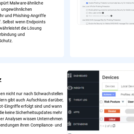
spürt Malware-ähnliche
 ungewöhnlichen
r und Phishing-Angriffe
f. Selbst wenn Endpoints
ewährleistet die Lösung
erbindung und
Schutz.
z
äten nicht nur nach Schwachstellen
dern gibt auch Aufschluss darüber,
ot-Eingriffe erfolgt sind und wann
 die keine Sicherheitsupdates mehr
erter Analysen wissen Unternehmen
nwendungen ihren Compliance- und