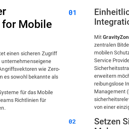
er
Einheitli
Integrati
 for Mobile
Mit
GravityZon
zentralen Bitd
mobilen Schutz
et einen sicheren Zugriff
Service Provid
l unternehmenseigene
Sicherheitsstr
ngriffsvektoren wie Zero-
erweitern möch
m es sowohl bekannte als
reibungslose I
Management (M
 Systeme für das Mobile
sicherheitsrele
ams Richtlinien für
von einer einz
en.
Setzen S