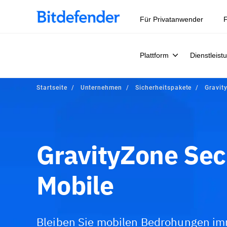
Datensouveränität in der Cybersicherheit: Live-Webinar, 
Für Privatanwender
F
Plattform
Dienstleist
Startseite
Unternehmen
Sicherheitspakete
Gravit
GravityZone Secu
Mobile
Bleiben Sie mobilen Bedrohungen imm