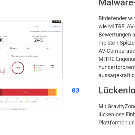
Malware
Bitdefender wi
wie MITRE, AV
Bewertungen a
meisten Spitze
AV-Comparatives
MITRE Engenui
hundertprozen
aussagekräfti
Lückenlo
Mit GravityZon
lückenlose Einb
Plattformen u