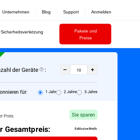
Unternehmen
Blog
Support
Anmelden
Pakete und
 Sicherheitsverletzung
Preise
zahl der Geräte
:
onnieren für:
1 Jahr
2 Jahre
3 Jahre
Sie sparen
er Preis
hr Gesamtpreis:
Exklusive MwSt.