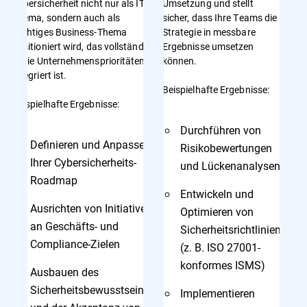
Cybersicherheit nicht nur als IT-
Umsetzung und stellt
Thema, sondern auch als
sicher, dass Ihre Teams die
wichtiges Business-Thema
Strategie in messbare
positioniert wird, das vollständig
Ergebnisse umsetzen
in die Unternehmensprioritäten
können.
integriert ist.
Beispielhafte Ergebnisse:
Beispielhafte Ergebnisse:
Durchführen von
Definieren und Anpassen
Risikobewertungen
Ihrer Cybersicherheits-
und Lückenanalysen
Roadmap
Entwickeln und
Ausrichten von Initiativen
Optimieren von
an Geschäfts- und
Sicherheitsrichtlinien
Compliance-Zielen
(z. B. ISO 27001-
konformes ISMS)
Ausbauen des
Sicherheitsbewusstseins
Implementieren