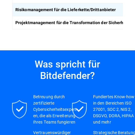
Risikomanagement für die Lieferkette/Drittanbieter
Projektmanagement für die Transformation der Sicherheitss
Was spricht für
Bitdefender?
Betreuung durch
Fundiertes Know-how
zertifizierte
in den Bereichen ISO
Cybersicherheitsexpert
27001, SOC 2, NIS 2,
en, die als Erweiterung
DSGVO, DORA, HIPAA
Ihres Teams fungieren
und mehr
Vertrauenswürdiger
Strategische Beratung