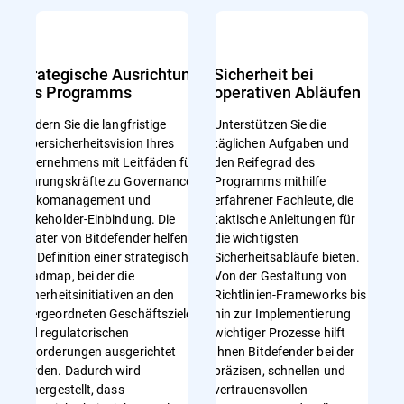
Strategische Ausrichtung
Sicherheit bei
des Programms
operativen Abläufen
Fördern Sie die langfristige
Unterstützen Sie die
Cybersicherheitsvision Ihres
täglichen Aufgaben und
Unternehmens mit Leitfäden für
den Reifegrad des
Führungskräfte zu Governance,
Programms mithilfe
Risikomanagement und
erfahrener Fachleute, die
Stakeholder-Einbindung. Die
taktische Anleitungen für
Berater von Bitdefender helfen bei
die wichtigsten
der Definition einer strategischen
Sicherheitsabläufe bieten.
Roadmap, bei der die
Von der Gestaltung von
Sicherheitsinitiativen an den
Richtlinien-Frameworks bis
übergeordneten Geschäftszielen
hin zur Implementierung
und regulatorischen
wichtiger Prozesse hilft
Anforderungen ausgerichtet
Ihnen Bitdefender bei der
werden. Dadurch wird
präzisen, schnellen und
sichergestellt, dass
vertrauensvollen