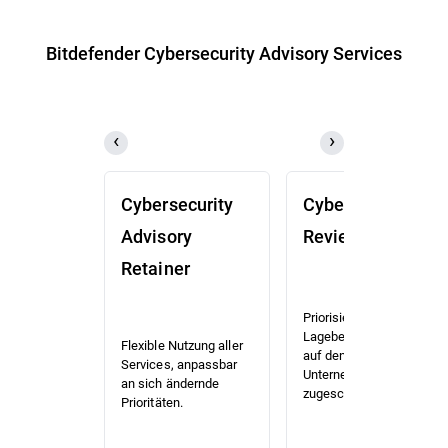
Bitdefender Cybersecurity Advisory Services
Cybersecurity
Cybersecurity
Advisory
Review (CSR)
Retainer
Priorisierte Risiko- und
Lagebewertung, die
Flexible Nutzung aller
auf den Kontext Ihres
Services, anpassbar
Unternehmens
an sich ändernde
zugeschnitten ist.
Prioritäten.