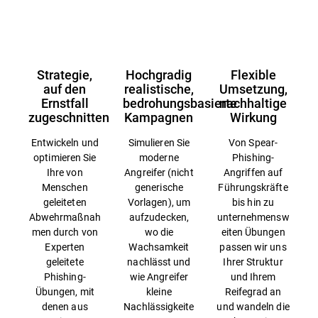
Übersicht
Strategie,
Hochgradig
Flexible
auf den
realistische,
Umsetzung,
Ernstfall
bedrohungsbasierte
nachhaltige
zugeschnitten
Kampagnen
Wirkung
Entwickeln und
Simulieren Sie
Von Spear-
optimieren Sie
moderne
Phishing-
Ihre von
Angreifer (nicht
Angriffen auf
Menschen
generische
Führungskräfte
geleiteten
Vorlagen), um
bis hin zu
Abwehrmaßnah
aufzudecken,
unternehmensw
men durch von
wo die
eiten Übungen
Experten
Wachsamkeit
passen wir uns
geleitete
nachlässt und
Ihrer Struktur
Phishing-
wie Angreifer
und Ihrem
Übungen, mit
kleine
Reifegrad an
denen aus
Nachlässigkeite
und wandeln die