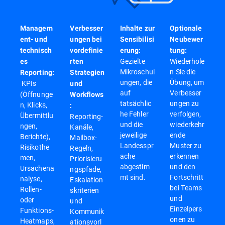
Managem
Verbesser
Inhalte zur
Optionale
ent- und
ungen bei
Sensibilisi
Neubewer
technisch
vordefinie
erung:
tung:
Gezielte
Wiederhole
es
rten
Mikroschul
n Sie die
Reporting:
Strategien
ungen, die
Übung, um
KPIs
und
auf
Verbesser
(Öffnunge
Workflows
tatsächlic
ungen zu
n, Klicks,
:
he Fehler
verfolgen,
Übermittlu
Reporting-
und die
wiederkehr
ngen,
Kanäle,
jeweilige
ende
Berichte),
Mailbox-
Landesspr
Muster zu
Risikothe
Regeln,
ache
erkennen
men,
Priorisieru
abgestim
und den
Ursachena
ngspfade,
mt sind.
Fortschritt
nalyse,
Eskalation
bei Teams
Rollen-
skriterien
und
oder
und
Einzelpers
Funktions-
Kommunik
onen zu
Heatmaps,
ationsvorl