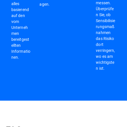
messen.
alles
agen.
Überprüfe
basierend
n Sie, ob
auf den
Sensibilisie
vom
rungsmaß
Unterneh
nahmen
men
das Risiko
bereitgest
dort
ellten
verringern,
Informatio
wo es am
nen.
wichtigste
n ist.