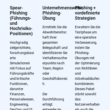
Spear-
Unternehmensweite
Phishing +
Phishing
Phishing-
vordefinierte
(Führungs-
Übung
Strategien
und
Ermitteln Sie die
Erweitern Sie die
Hochrisiko-
Abwehrbereitsc
Testphase um
Positionen)
haft Ihrer
eine operative
Hochgradig
gesamten
Verbesserung,
zielgerichtete,
Belegschaft und
indem Sie
forschungsbasi
identifizieren Sie
Phishing-
erte
Verhaltensschw
Übungen mit
Simulationen
erpunkte nach
der Optimierung
mit Fokus auf
Team, Region
von Richtlinien
Führungskräfte
oder
und
und kritische
Geschäftsbereic
Arbeitsabläufen
Funktionen,
h.
kombinieren.
darunter
Dieses Paket
Finanzen,
Die
stärkt sowohl
Personalwesen,
Durchführung
das
Engineering,
erfolgt
Nutzerverhalten
DevOps und IT-
entweder im
als auch die