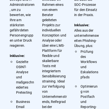
Administratoren
Rahmen eines
SOC-Prozesse
, um zu
von einem
für den Einsatz
bewerten, wie
Berater
in der Praxis.
Ihre am
geleiteten
stärksten
Projekts zur
Inklusive:
gefährdeten
individuellen
Alles aus der
Personengrupp
Konzeption und
unternehmensw
en unter Druck
Analyse oder
eiten Phishing-
reagieren.
über eine LMS-
Übung, plus:
Plattform für
Prüfung
flexible und
Inklusive:
des
skalierbare
Gezielte
Workflows
Tests mit
OSINT-
und
integriertem
Analyse
Eskalations
Sensibilisierung
und
pfads
straining. Ideal
maßgeschn
zur Verfolgung
Optimierun
eidertes
von
g von
Pretexting
Unternehmenstr
Postfach
Business
ends, Reifegrad
und
Email
bei der
Reporting-