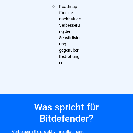
Roadmap
für eine
nachhaltige
Verbesseru
ng der
Sensibilisier
ung
gegenüber
Bedrohung
en
Was spricht für
Bitdefender?
Verbessern Sie proaktiv Ihre allgemeine