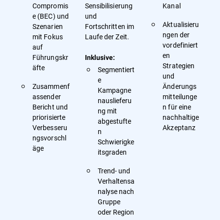
Compromis
Sensibilisierung
Kanal
e (BEC) und
und
Aktualisieru
Szenarien
Fortschritten im
ngen der
mit Fokus
Laufe der Zeit.
vordefiniert
auf
en
Führungskr
Inklusive:
Strategien
äfte
Segmentiert
und
e
Zusammenf
Änderungs
Kampagne
assender
mitteilunge
nauslieferu
Bericht und
n für eine
ng mit
priorisierte
nachhaltige
abgestufte
Verbesseru
Akzeptanz
n
ngsvorschl
Schwierigke
äge
itsgraden
Trend- und
Verhaltensa
nalyse nach
Gruppe
oder Region