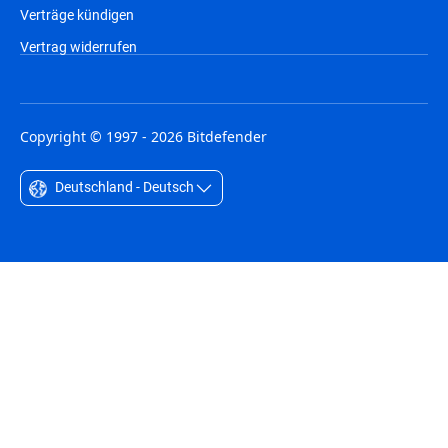
Verträge kündigen
Vertrag widerrufen
Copyright © 1997 - 2026 Bitdefender
Deutschland - Deutsch
Australia - English
België - Nederlands
Belgique - Français
Belize - English
Brasil - Português
Bulgaria - English