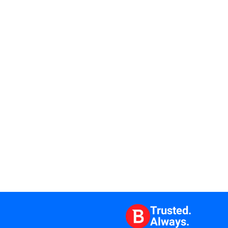
Trusted.
Always.