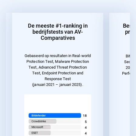
De meeste #1-ranking in
Best
bedrijfstests van AV-
pres
Comparatives
Gebaseerd op resultaten in Real-world
Bitde
Protection Test, Malware Protection
Securi
Test, Advanced Threat Protection
2023 
Test, Endpoint Protection and
Perform
Response Test
(januari 2021 – januari 2025).