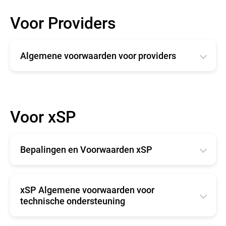
Voor Providers
Algemene voorwaarden voor providers
English
Română
Voor xSP
Deutsche
Español
Bepalingen en Voorwaarden xSP
Français
English
xSP Algemene voorwaarden voor
technische ondersteuning
English