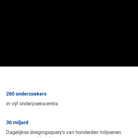
260
onderzoekers
in vijf onderzoekscentra
30
miljard
Dagelijkse dreigingsquery's van honderden miljoenen