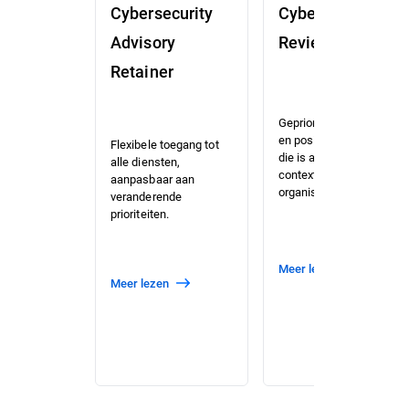
Cybersecurity
Cybersecurity
Advisory
Review (CSR)
Retainer
Geprioriteerde risico-
en positiebeoordeling
Flexibele toegang tot
die is afgestemd op de
alle diensten,
context van uw
aanpasbaar aan
organisatie.
veranderende
prioriteiten.
meer lezen
meer lezen