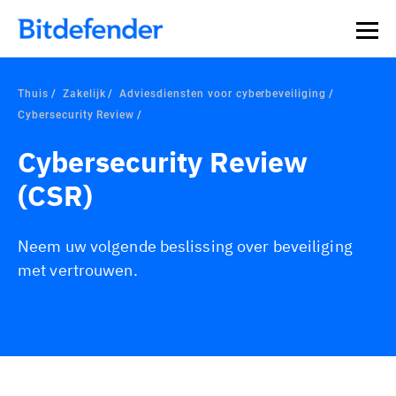
Thuis
Zakelijk
Adviesdiensten voor cyberbeveiliging
Cybersecurity Review
Cybersecurity Review
(CSR)
Neem uw volgende beslissing over beveiliging
met vertrouwen.
Overzicht