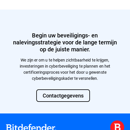
We kunnen zelfs een beoordeling uitvoeren
systeem of applicatie om exploiteerbare
op basis van het interne kader dat specifiek
kwetsbaarheden te identificeren. Onze
is voor uw organisatie of branche.
Cybersecurity Review is geen gesimuleerde
aanval, maar een systematische en
strategische beoordeling van de
beveiligingspositie van uw organisatie.
Begin uw beveiligings- en
nalevingsstrategie voor de lange termijn
op de juiste manier.
We zijn er om u te helpen zichtbaarheid te krijgen,
investeringen in cyberbeveiliging te plannen en het
certificeringsproces voor het door u gewenste
cyberbeveiligingskader te versnellen.
Contactgegevens