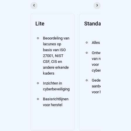
Lite
Standaard
Beoordeling van
Alles van
Lite
lacunes op
basis van ISO
Ontwikkeling
27001, NIST
van routekaart
CSF, CIS en
voor
andere erkende
cyberbeveiliging
kaders
Gedetailleerde
Inzichten in
aanbevelingen
cyberbeveiliging
voor herstel
Basisrichtlijnen
voor herstel