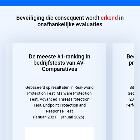
Beveiliging die consequent wordt
erkend
in
onafhankelijke evaluaties
De meeste #1-ranking in
Best
bedrijfstests van AV-
pres
Comparatives
Gebaseerd op resultaten in Real-world
Bitde
Protection Test, Malware Protection
Securi
Test, Advanced Threat Protection
2023 
Test, Endpoint Protection and
Perform
Response Test
(januari 2021 – januari 2025).