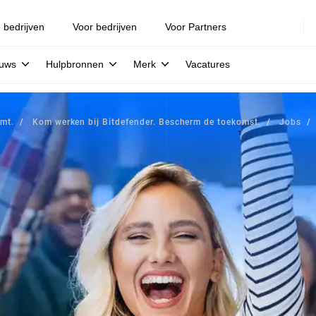
e bedrijven
Voor bedrijven
Voor Partners
euws
Hulpbronnen
Merk
Vacatures
mt.
Kom werken bij Bitdefender. Bescherm de toekomst.
Jobs