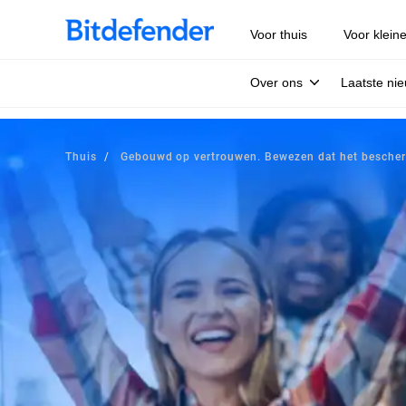
Voor thuis
Voor klein
Over ons
Laatste ni
Thuis
Gebouwd op vertrouwen. Bewezen dat het bescher