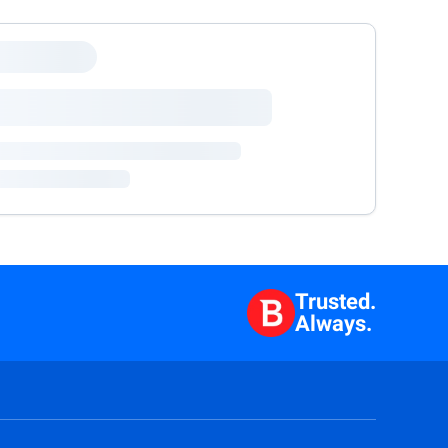
Trusted.
Always.