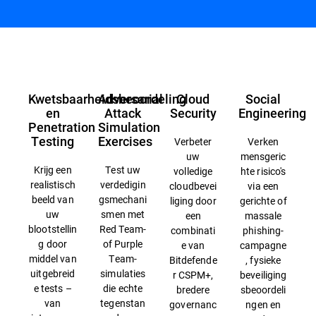
Overzicht
Kwetsbaarheidsbeoordeling
Adversarial
Cloud
Social
en
Attack
Security
Engineering
Penetration
Simulation
Testing
Exercises
Verbeter
Verken
uw
mensgeric
Krijg een
Test uw
volledige
hte risico's
realistisch
verdedigin
cloudbevei
via een
beeld van
gsmechani
liging door
gerichte of
uw
smen met
een
massale
blootstellin
Red Team-
combinati
phishing-
g door
of Purple
e van
campagne
middel van
Team-
Bitdefende
, fysieke
uitgebreid
simulaties
r CSPM+,
beveiliging
e tests –
die echte
bredere
sbeoordeli
van
tegenstan
governanc
ngen en