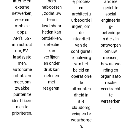
interne en
ders
e, proces-
andere
externe
nabootsen
en
gerichte
netwerken,
, zodat uw
architectu
social
web- en
team
urbeoordel
engineerin
mobiele
kwetsbaar
ingen, om
g-
apps,
heden kan
de
oefeninge
API's, 5G-
ontdekken,
integriteit
n die zijn
infrastruct
detectie
van de
ontworpen
uur, EV-
kan
configurati
om uw
laadsyste
verfijnen
e, naleving
mensen,
men,
en onder
van het
bewustwo
autonome
druk kan
beleid en
rding en
robots en
oefenen
operatione
organisato
meer, om
met
le
rische
zwakke
reageren.
uitmunten
veerkracht
punten te
dheid in
te
identificere
alle
versterken
n en te
cloudomg
.
prioriteren.
evingen te
waarborge
n.