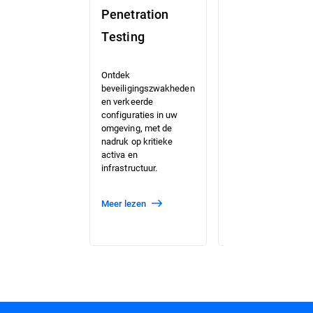
Penetration
Red
Testing
Teaming
Identificeer
Ontdek
hiaten in uw
beveiligingszwakheden
kritieke
en verkeerde
aanvalspad
configuraties in uw
voordat
omgeving, met de
cybercriminelen
nadruk op kritieke
dat doen, terwijl
activa en
u uw Blue
infrastructuur.
Team test.
meer lezen
meer lezen