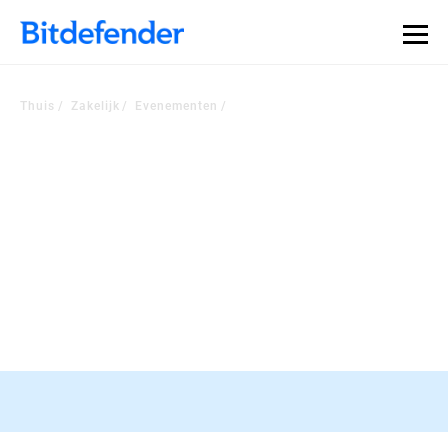
Thuis
Zakelijk
Evenementen
Bekijk onze evenementen
Blijf op de hoogte van de meest recente ontwikkelingen in
cyberbeveiliging
RSA-conferentie, 23-26 maart, San
Francisco
Registreren