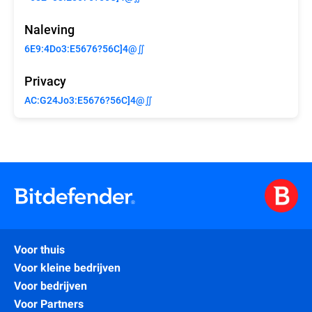
Naleving
6E9:4Do3:E5676?56C]4@∬
Privacy
AC:G24Jo3:E5676?56C]4@∬
Voor thuis
Voor kleine bedrijven
Voor bedrijven
Voor Partners