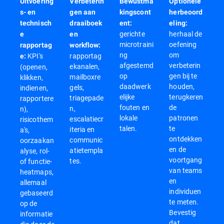
Uitvoering
Verbeterin
Bewustma
Optionele
s- en
gen aan
kingscont
herbeoord
technisch
draaiboek
ent:
eling:
gerichte
herhaal de
e
en
microtraini
oefening
rapportag
workflow:
ng
om
KPI's
rapportag
e:
afgestemd
verbeterin
ekanalen,
(openen,
op
gen bij te
mailboxre
klikken,
daadwerk
houden,
gels,
indienen,
elijke
terugkeren
triagepade
rapportere
fouten en
de
n,
n),
lokale
patronen
escalatiecr
risicothem
talen.
te
iteria en
a's,
ontdekken
communic
oorzaakan
en de
atietempla
alyse, rol-
voortgang
tes.
of functie-
van teams
heatmaps,
en
allemaal
individuen
gebaseerd
te meten.
op de
Bevestig
informatie
dat