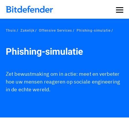
Thuis
Zakelijk
Offensive Services
Phishing-simulatie
Phishing-simulatie
Zet bewustmaking om in actie: meet en verbeter
hoe uw mensen reageren op sociale engineering
in de echte wereld.
Overzicht