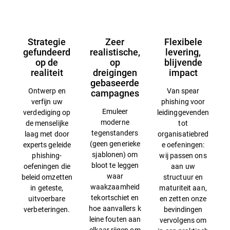
Strategie
Zeer
Flexibele
gefundeerd
realistische,
levering,
op de
op
blijvende
realiteit
dreigingen
impact
gebaseerde
Ontwerp en
Van spear
campagnes
verfijn uw
phishing voor
Emuleer
verdediging op
leidinggevenden
moderne
de menselijke
tot
tegenstanders
laag met door
organisatiebred
(geen generieke
experts geleide
e oefeningen:
sjablonen) om
phishing-
wij passen ons
bloot te leggen
oefeningen die
aan uw
waar
beleid omzetten
structuur en
waakzaamheid
in geteste,
maturiteit aan,
tekortschiet en
uitvoerbare
en zetten onze
hoe aanvallers k
verbeteringen.
bevindingen
leine fouten aan
vervolgens om
elkaar rijgen om