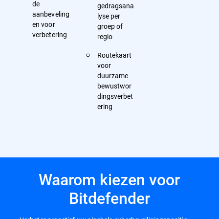
de
gedragsana
aanbeveling
lyse per
en voor
groep of
verbetering
regio
Routekaart
voor
duurzame
bewustwor
dingsverbet
ering
Waarom kiezen voor
Bitdefender