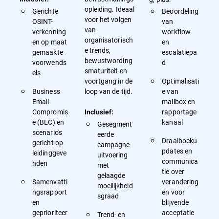
opleiding. Ideaal
Gerichte
Beoordeling
voor het volgen
OSINT-
van
van
verkenning
workflow
organisatorisch
en op maat
en
e trends,
gemaakte
escalatiepa
bewustwording
voorwends
d
smaturiteit en
els
voortgang in de
Optimalisati
Business
loop van de tijd.
e van
Email
mailbox en
Compromis
rapportage
Inclusief:
e (BEC) en
kanaal
Gesegment
scenario's
eerde
Draaiboeku
gericht op
campagne-
pdates en
leidinggeve
uitvoering
communica
nden
met
tie over
gelaagde
Samenvatti
verandering
moeilijkheid
ngsrapport
en voor
sgraad
en
blijvende
geprioriteer
acceptatie
Trend- en