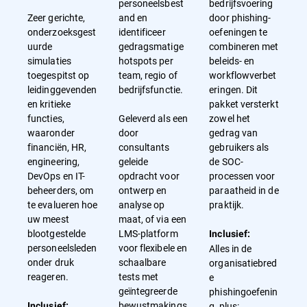
personeelsbest
bedrijfsvoering
Zeer gerichte,
and en
door phishing-
onderzoeksgest
identificeer
oefeningen te
uurde
gedragsmatige
combineren met
simulaties
hotspots per
beleids- en
toegespitst op
team, regio of
workflowverbet
leidinggevenden
bedrijfsfunctie.
eringen. Dit
en kritieke
pakket versterkt
functies,
Geleverd als een
zowel het
waaronder
door
gedrag van
financiën, HR,
consultants
gebruikers als
engineering,
geleide
de SOC-
DevOps en IT-
opdracht voor
processen voor
beheerders, om
ontwerp en
paraatheid in de
te evalueren hoe
analyse op
praktijk.
uw meest
maat, of via een
blootgestelde
LMS-platform
Inclusief:
personeelsleden
voor flexibele en
Alles in de
onder druk
schaalbare
organisatiebred
reageren.
tests met
e
geïntegreerde
phishingoefenin
bewustmakings
g, plus:
Inclusief: