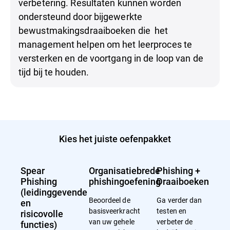
verbetering. Resultaten kunnen worden
ondersteund door bijgewerkte
bewustmakingsdraaiboeken die het
management helpen om het leerproces te
versterken en de voortgang in de loop van de
tijd bij te houden.
Kies het juiste oefenpakket
Spear
Organisatiebrede
Phishing +
Phishing
phishingoefening
Draaiboeken
(leidinggevende
Beoordeel de
Ga verder dan
en
basisveerkracht
testen en
risicovolle
van uw gehele
verbeter de
functies)