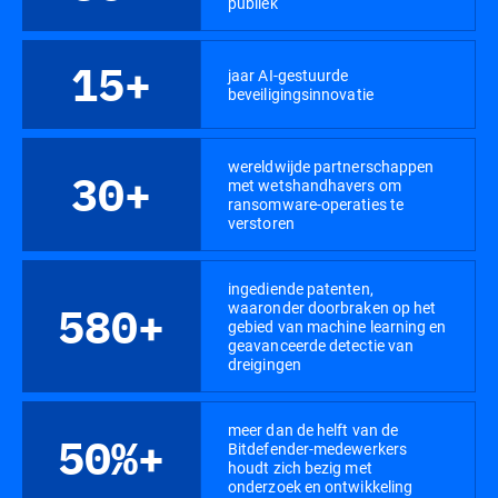
publiek
15+
jaar AI-gestuurde
beveiligingsinnovatie
wereldwijde partnerschappen
30+
met wetshandhavers om
ransomware-operaties te
verstoren
ingediende patenten,
waaronder doorbraken op het
580+
gebied van machine learning en
geavanceerde detectie van
dreigingen
meer dan de helft van de
50%+
Bitdefender-medewerkers
houdt zich bezig met
onderzoek en ontwikkeling