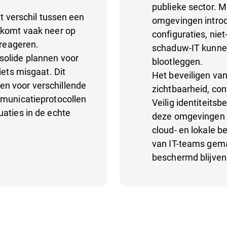
publieke sector. M
et verschil tussen een
omgevingen introd
 komt vaak neer op
configuraties, ni
 reageren.
schaduw-IT kunne
solide plannen voor
blootleggen.
iets misgaat. Dit
Het beveiligen van
n voor verschillende
zichtbaarheid, con
mmunicatieprotocollen
Veilig identiteits
aties in de echte
deze omgevingen t
cloud- en lokale b
van IT-teams gema
beschermd blijven