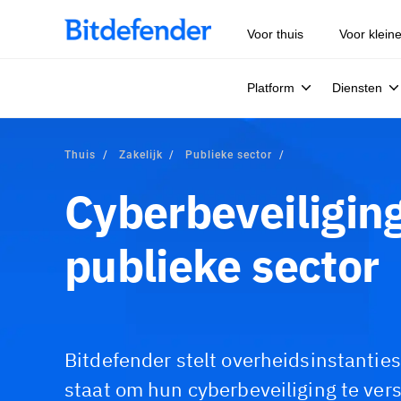
Voor thuis
Voor klein
Platform
Diensten
Thuis
Zakelijk
Publieke sector
Cyberbeveiliging
publieke sector
Bitdefender stelt overheidsinstanties
staat om hun cyberbeveiliging te ver