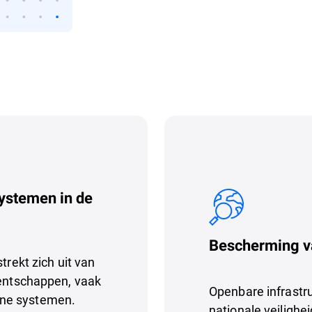
systemen in de
Bescherming va
trekt zich uit van
gentschappen, vaak
Openbare infrastr
rne systemen.
nationale veilighei