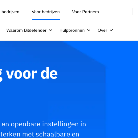
e bedrijven
Voor bedrijven
Voor Partners
Waarom Bitdefender
Hulpbronnen
Over
 voor de
 en openbare instellingen in
sterken met schaalbare en