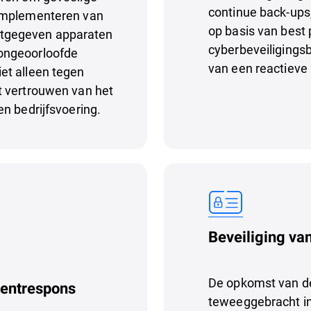
continue back-ups, 
 implementeren van
op basis van best 
itgegeven apparaten
cyberbeveiligingsb
ongeoorloofde
van een reactieve
et alleen tegen
t vertrouwen van het
n bedrijfsvoering.
Beveiliging va
De opkomst van de
identrespons
teweeggebracht in d