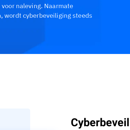
n voor naleving. Naarmate
n, wordt cyberbeveiliging steeds
ten
Klantverhalen
Bronnen
Cyberbeveil