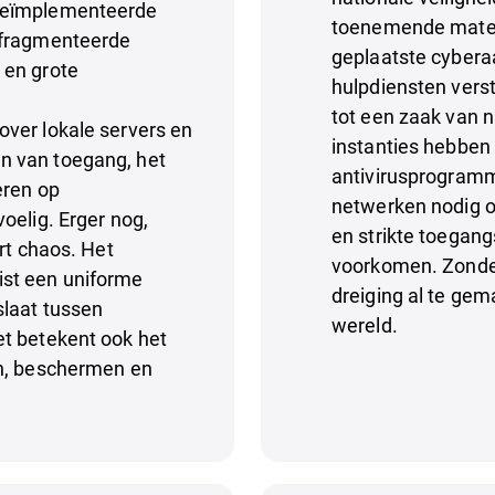
geïmplementeerde
toenemende mate i
efragmenteerde
geplaatste cybera
 en grote
hulpdiensten verst
tot een zaak van 
ver lokale servers en
instanties hebben
n van toegang, het
antivirusprogram
eren op
netwerken nodig 
oelig. Erger nog,
en strikte toegang
rt chaos. Het
voorkomen. Zonder
st een uniforme
dreiging al te gema
slaat tussen
wereld.
t betekent ook het
en, beschermen en