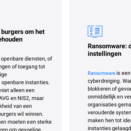
 burgers om het
behouden
Ransomware: de
instellingen
 openbare diensten, of
ngen of toegang tot
is een
Ransomware
ige
cyberdreiging. Wa
openbare instanties.
blokkeren of gevoe
niet alleen een
onmiddellijk en ve
s AVG en NIS2, maar
organisaties gema
kheid van een
verouderde system
burgers wil winnen.
maken hen tot idea
iten moeten een sterke
instanties gelaag
eren om gevoelige