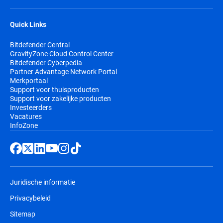
wordt verlengd vooraler de bescherming komt te
vervallen.
Quick Links
Bitdefender Central
GravityZone Cloud Control Center
Bitdefender Cyberpedia
Partner Advantage Network Portal
Merkportaal
Support voor thuisproducten
Support voor zakelijke producten
Investeerders
Vacatures
InfoZone
Juridische informatie
Privacybeleid
Sitemap