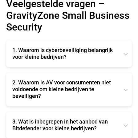
Veelgestelde vragen –
GravityZone Small Business
Security
1. Waarom is cyberbeveiliging belangrijk
voor kleine bedrijven?
Cyberbeveiliging is cruciaal voor kleine bedrijven
omdat het gevoelige gegevens beschermt,
financiële verliezen door cyberaanvallen voorkomt,
2. Waarom is AV voor consumenten niet
de reputatie en het vertrouwen van de klant
voldoende om kleine bedrijven te
behoudt, zorgt voor naleving van regelgeving en de
beveiligen?
bedrijfscontinuïteit handhaaft tijdens
cyberincidenten. Bitdefender biedt onafhankelijke
Antivirussoftware voor consumenten schiet tekort
en bewezen bescherming tegen zowel huidige als
in het beveiligen van kleine bedrijven vanwege de
toekomstige cyberdreigingen.
beperkte reikwijdte, ontoereikende bescherming
3. Wat is inbegrepen in het aanbod van
tegen geavanceerde dreigingen, gebrek aan
Bitdefender voor kleine bedrijven?
gecentraliseerd beheer, onvermogen om aan
nalevingsvereisten te voldoen en om in te spelen op