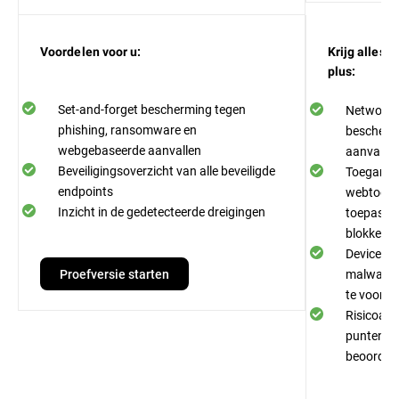
Voordelen voor u:
Krijg alles 
plus:
Set-and-forget bescherming tegen
Network A
phishing, ransomware en
bescherm
webgebaseerde aanvallen
aanvallen
Beveiligingsoverzicht van alle beveiligde
Toegangs
endpoints
webtoegan
Inzicht in de gedetecteerde dreigingen
toepassin
blokkeren
Device Co
Proefversie starten
malware-i
te voork
Risicoan
punten van
beoordele