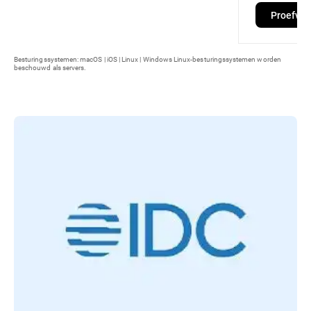
Proefvers
Besturingssystemen: macOS | iOS | Linux | Windows Linux-besturingssystemen worden
beschouwd als servers.