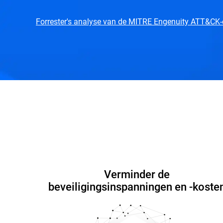
Forrester's analyse van de MITRE Engenuity ATT&CK-
Functies en voordelen
Interactieve demo
Gratis proefversie starten
Plan een demo
Verminder de
beveiligingsinspanningen en -koste