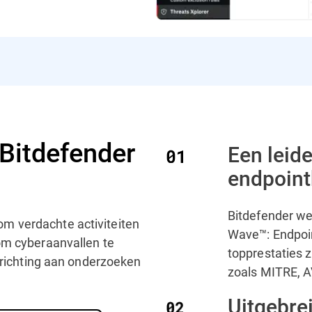
Bitdefender
Een leid
endpoint
Bitdefender wer
m verdachte activiteiten
Wave™: Endpoin
om cyberaanvallen te
topprestaties z
t richting aan onderzoeken
zoals MITRE, 
Uitgebre