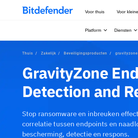
Voor thuis
Voor klein
Platform
Diensten
Thuis
Zakelijk
Beveiligingsproducten
gravityzone
GravityZone End
Detection and R
Stop ransomware en inbreuken effec
correlatie tussen endpoints en naadl
bescherming, detectie en respons.