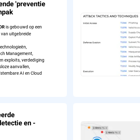
nde 'preventie
anpak
is gebouwd op een
EDR
 van uitgebreide
echnologieën,
tch Management,
en exploits, verdediging
loze aanvallen,
fstembare AI en Cloud
eerde
etectie en -