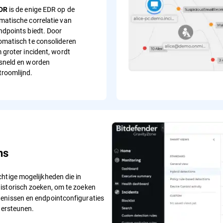
is de enige EDR op de
EDR
matische correlatie van
ndpoints biedt. Door
omatisch te consolideren
 groter incident, wordt
sneld en worden
roomlijnd.
ns
htige mogelijkheden die in
historisch zoeken, om te zoeken
tenissen en endpointconfiguraties
dersteunen.