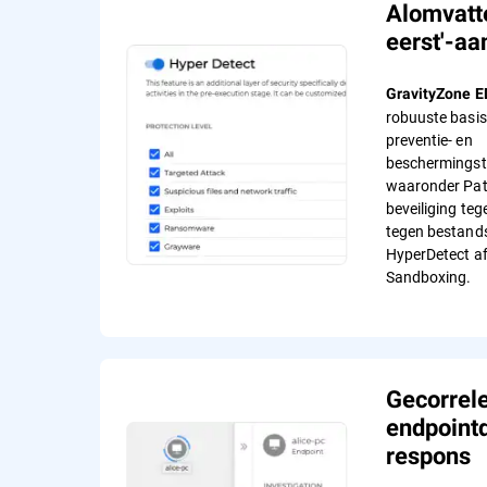
Alomvatte
eerst'-a
GravityZone 
robuuste basis
preventie- en
beschermingst
waaronder Pa
beveiliging teg
tegen bestands
HyperDetect a
Sandboxing.
Gecorrel
endpointd
respons