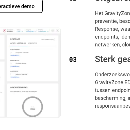
eractieve demo
Het GravityZone
preventie, bes
Response, waa
endpoints, iden
netwerken, clo
Sterk ge
Onderzoekswor
GravityZone ED
tussen endpoi
bescherming, in
responsaanbev