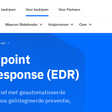
e bedrijven
Voor bedrijven
Voor Partners
Waarom Bitdefender
Hulpbronnen
Over
 edr
point
esponse (EDR)
tief met geautomatiseerde
oos geïntegreerde preventie,