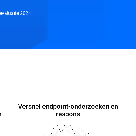
evaluatie 2024
Waarom Bitdefender
Hulpbronnen
Veelgestelde vra
Versnel endpoint-onderzoeken en
n
respons