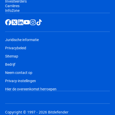
Investeerders
plaatsvindt. U krijgt een kennisgeving per
Carrières
InfoZone
e-mail alvorens u de factuur krijgt, samen
met informatie over de prijzen en de
verlenging van de looptijd van uw
abonnement.
Juridische informatie
Privacybeleid
Sitemap
Bedrijf
Neem contact op
Privacy-instellingen
Hier de overeenkomst herroepen
Copyright © 1997 - 2026 Bitdefender