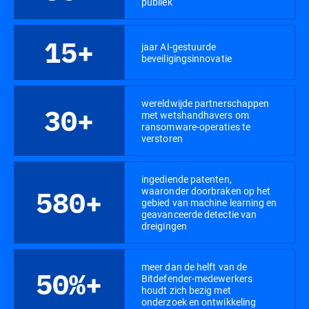
publiek
15+
jaar AI-gestuurde
beveiligingsinnovatie
wereldwijde partnerschappen
30+
met wetshandhavers om
ransomware-operaties te
verstoren
ingediende patenten,
waaronder doorbraken op het
580+
gebied van machine learning en
geavanceerde detectie van
dreigingen
meer dan de helft van de
50%+
Bitdefender-medewerkers
houdt zich bezig met
onderzoek en ontwikkeling