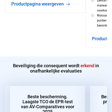
Device Con
productpagina weergeven
malware-inf
voorkome
Risicoanal
punten van 
beoordelen
product
Beveiliging die consequent wordt
erkend
in
onafhankelijke evaluaties
Beste bescherming.
Best
Laagste TCO de EPR-test
pres
van AV-Comparatives voor
2025