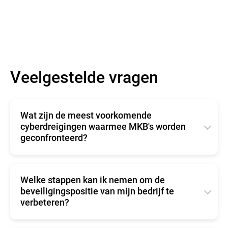
Meer lezen
Veelgestelde vragen
Wat zijn de meest voorkomende
cyberdreigingen waarmee MKB's worden
geconfronteerd?
MKB's worden vaak geconfronteerd met
bedreigingen zoals:
Welke stappen kan ik nemen om de
beveiligingspositie van mijn bedrijf te
verbeteren?
Phishing-aanvallen: misleidende e-mails of
berichten verleiden werknemers om gevoelige
Overweeg de volgende acties:
informatie prijs te geven.