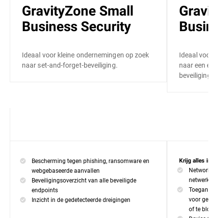
GravityZone Small
Gravi
Business Security
Busine
Ideaal voor kleine ondernemingen op zoek
Ideaal voor 
naar set-and-forget-beveiliging.
naar een een
beveiliging.
Bescherming tegen phishing, ransomware en
Krijg alles in 
Network At
webgebaseerde aanvallen
netwerkgeb
Beveiligingsoverzicht van alle beveiligde
Toegangsco
endpoints
voor gebrui
Inzicht in de gedetecteerde dreigingen
of te blokk