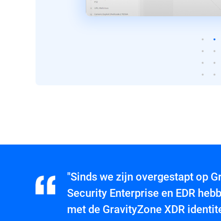
"Sinds we zijn overgestapt op 
Security Enterprise en EDR he
met de GravityZone XDR identite