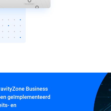
GravityZone Business
bben geïmplementeerd
its- en