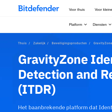
Voor thuis
Voor klein
Platform
Diensten
Thuis
Zakelijk
Beveiligingsproducten
GravityZon
GravityZone Ide
Detection and 
(ITDR)
Het baanbrekende platform dat Ident