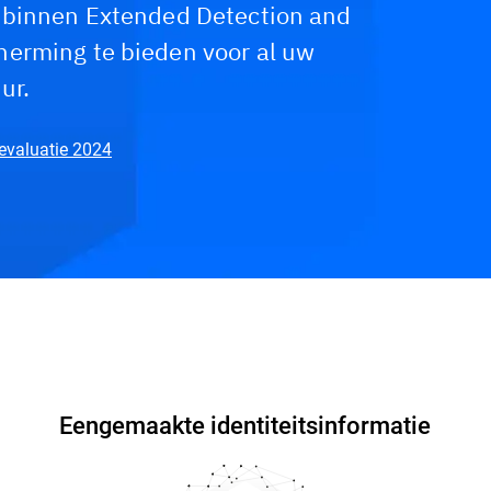
 binnen Extended Detection and
erming te bieden voor al uw
ur.
evaluatie 2024
Waarom Bitdefender?
Veelgestelde vragen
Eengemaakte identiteitsinformatie