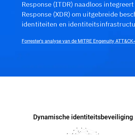
Response (ITDR) naadloos integreert
Response (XDR) om uitgebreide besch
identiteiten en identiteitsinfrastructu
Forrester's analyse van de MITRE Engenuity ATT&CK-
Functies en voordelen
Interactieve demo
Dynamische identiteitsbeveiliging