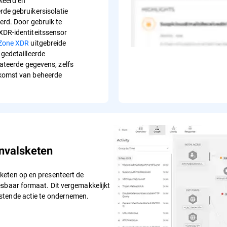
eerd en
de gebruikersisolatie
erd. Door gebruik te
DR-identiteitssensor
yZone XDR
uitgebreide
 gedetailleerde
lateerde gegevens, zelfs
komst van beheerde
anvalsketen
keten op en presenteert de
esbaar formaat. Dit vergemakkelijkt
stende actie te ondernemen.