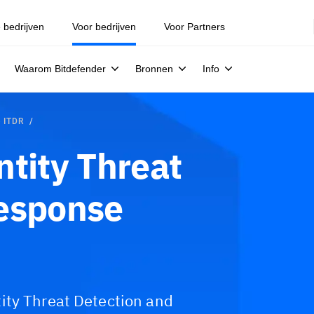
e bedrijven
Voor bedrijven
Voor Partners
Waarom Bitdefender
Bronnen
Info
e ITDR
ntity Threat
Response
ity Threat Detection and