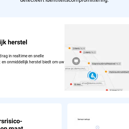
jk herstel
rag in realtime en snelle
 en onmiddellijk herstel biedt om uw
srisico-
 op maat