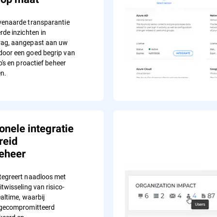
venaarde transparantie
rde inzichten in
rag, aangepast aan uw
door een goed begrip van
co's en proactief beheer
n.
ionele integratie
reid
beheer
tegreert naadloos met
itwisseling van risico-
ealtime, waarbij
 gecompromitteerd