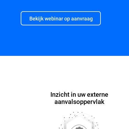
Bekijk webinar op aanvraag
Functies en voordelen
Waarom Bitdefender
Inzicht in uw externe
aanvalsoppervlak