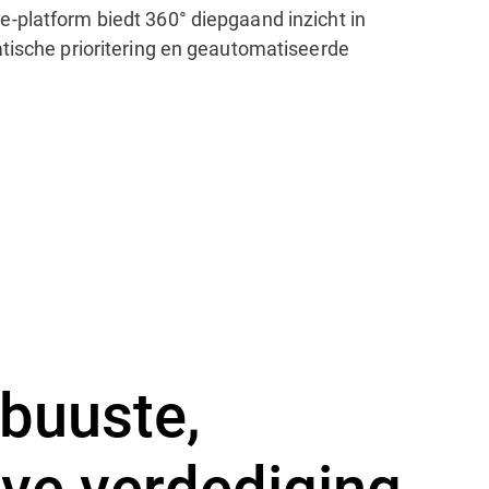
e-platform biedt 360° diepgaand inzicht in
atische prioritering en geautomatiseerde
obuuste,
eve verdediging