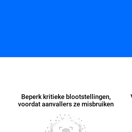
EASM voor MSP
hulpbronnen
Veelgestelde vrage
Beperk kritieke blootstellingen,
voordat aanvallers ze misbruiken