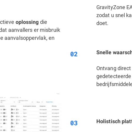
GravityZone EA
zodat u snel k
actieve
die
oplossing
doet.
rdat aanvallers er misbruik
ne aanvalsoppervlak, en
Snelle waarsc
Ontvang direct
gedetecteerde
bedrijfsmiddele
Holistisch plat