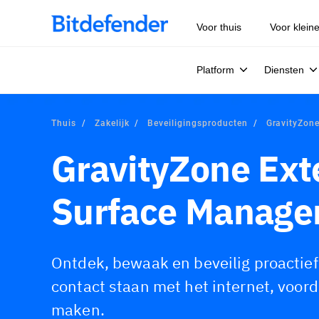
Voor thuis
Voor klein
Platform
Diensten
Thuis
Zakelijk
Beveiligingsproducten
GravityZon
GravityZone Ext
Surface Manage
Ontdek, bewaak en beveilig proactief 
contact staan met het internet, voord
maken.