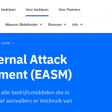
e bedrijven
Voor bedrijven
Voor Partners
Waarom Bitdefender
Bronnen
Info
e EASM
ernal Attack
ment (EASM)
alle bedrijfsmiddelen die in
at aanvallers er misbruik van