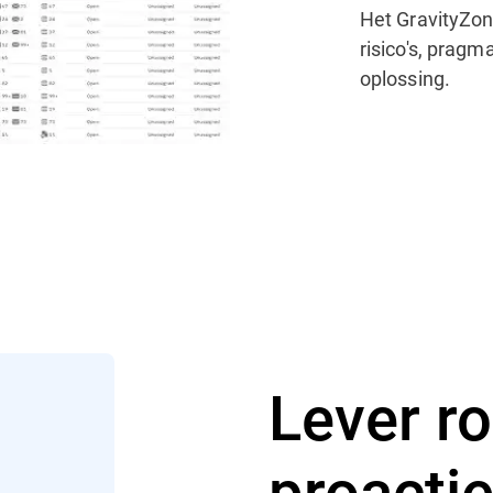
Het GravityZon
risico's, pragm
oplossing.
Lever r
proacti