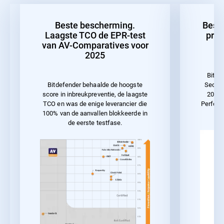
Beste bescherming.
Best
Laagste TCO de EPR-test
pres
van AV-Comparatives voor
2025
Bitde
Securi
Bitdefender behaalde de hoogste
2023 
score in inbreukpreventie, de laagste
Perform
TCO en was de enige leverancier die
100% van de aanvallen blokkeerde in
de eerste testfase.