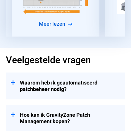
meer lezen
Veelgestelde vragen
Waarom heb ik geautomatiseerd
patchbeheer nodig?
Gezien de tijdsdruk waarmee IT- en
beveiligingsteams worden geconfronteerd,
vinden veel organisaties het een uitdaging
Hoe kan ik GravityZone Patch
om patches en beveiligingsupdates
Management kopen?
consistent te implementeren in al hun