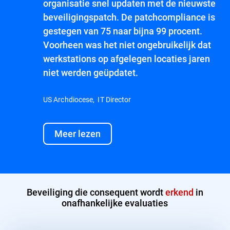
organisatie snel updaten met de nieuwste
beveiligingspatch. De patchcompliance is
gestegen van 75 naar bijna 99 procent.
Voorheen was het niet ongebruikelijk dat
werkstations op afgelegen locaties jaren
niet werden geüpdatet.
US Archdiocese, IT Director
Meer lezen
Beveiliging die consequent wordt
erkend
in
onafhankelijke evaluaties