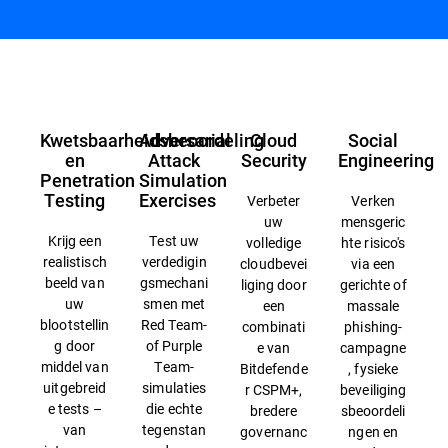
Overzicht
Kwetsbaarheidsbeoordeling
Adversarial
Cloud
Social
en
Attack
Security
Engineering
Penetration
Simulation
Testing
Exercises
Verbeter
Verken
uw
mensgeric
Krijg een
Test uw
volledige
hte risico's
realistisch
verdedigin
cloudbevei
via een
beeld van
gsmechani
liging door
gerichte of
uw
smen met
een
massale
blootstellin
Red Team-
combinati
phishing-
g door
of Purple
e van
campagne
middel van
Team-
Bitdefende
, fysieke
uitgebreid
simulaties
r CSPM+,
beveiliging
e tests –
die echte
bredere
sbeoordeli
van
tegenstan
governanc
ngen en