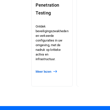
Penetration
Red
Testing
Teaming
Identificeer
Ontdek
hiaten in uw
beveiligingszwakheden
kritieke
en verkeerde
aanvalspad
configuraties in uw
voordat
omgeving, met de
cybercriminelen
nadruk op kritieke
dat doen, terwijl
activa en
u uw Blue
infrastructuur.
Team test.
meer lezen
meer lezen